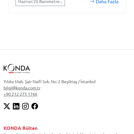
Daha Fazla
Haziran'26 Barometre...
Yıldız Mah. Şair Naifi Sok. No: 2 Beşiktaş / İstanbul
bilgi@konda.com.tr
+90 212 275 1766
KONDA Bülten