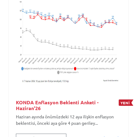
KONDA Enflasyon Beklenti Anketi -
YENİ
Haziran'26
Haziran ayında önümüzdeki 12 aya ilişkin enflasyon
beklentisi, önceki aya göre 4 puan geriley...