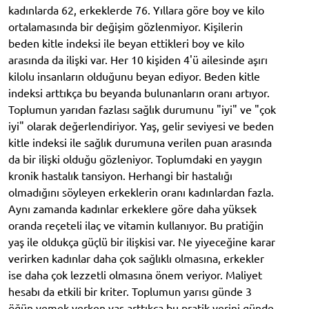
kadınlarda 62, erkeklerde 76. Yıllara göre boy ve kilo
ortalamasında bir değişim gözlenmiyor. Kişilerin
beden kitle indeksi ile beyan ettikleri boy ve kilo
arasında da ilişki var. Her 10 kişiden 4'ü ailesinde aşırı
kilolu insanların olduğunu beyan ediyor. Beden kitle
indeksi arttıkça bu beyanda bulunanların oranı artıyor.
Toplumun yarıdan fazlası sağlık durumunu "iyi" ve "çok
iyi" olarak değerlendiriyor. Yaş, gelir seviyesi ve beden
kitle indeksi ile sağlık durumuna verilen puan arasında
da bir ilişki olduğu gözleniyor. Toplumdaki en yaygın
kronik hastalık tansiyon. Herhangi bir hastalığı
olmadığını söyleyen erkeklerin oranı kadınlardan fazla.
Aynı zamanda kadınlar erkeklere göre daha yüksek
oranda reçeteli ilaç ve vitamin kullanıyor. Bu pratiğin
yaş ile oldukça güçlü bir ilişkisi var. Ne yiyeceğine karar
verirken kadınlar daha çok sağlıklı olmasına, erkekler
ise daha çok lezzetli olmasına önem veriyor. Maliyet
hesabı da etkili bir kriter. Toplumun yarısı günde 3
öğün yemek yerken yaş arttıkça bu pratik yerini günde