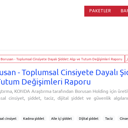
PAKETLER
BA
Borusan - Toplumsal Cinsiyete Dayalı Şiddet: Algı ve Tutum Değişimleri Raporu
usan - Toplumsal Cinsiyete Dayalı Şi
Tutum Değişimleri Raporu
ştırma, KONDA Araştırma tarafından Borusan Holding için üreti
sal cinsiyet, şiddet, taciz, dijital şiddet ve güvenlik algıla
anmış anket verilerine dayanıyor. Araştırma raporunda güncel s
nın geçmiş yıllarda sorduğu sorulara yer verilmiş, yılda
ölçülmüştür. Rapor, bireylerin çoc
al cinsiyet
Kadına şiddet
Aile içi şiddet
Dijital şiddet
Taciz
Cinse
al algı
Şiddet deneyimi
Güvenlik algısı
Kamuoyu araştırması
İstanbu