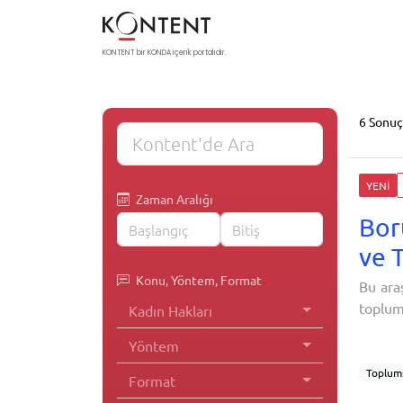
KONTENT bir KONDA içerik portalıdır.
6 Sonuç
YENİ
Zaman Aralığı
Bor
ve 
Konu, Yöntem, Format
Bu ara
toplum
Kadın Hakları
tasarl
Yöntem
KONDA'
Toplums
Format
Toplums