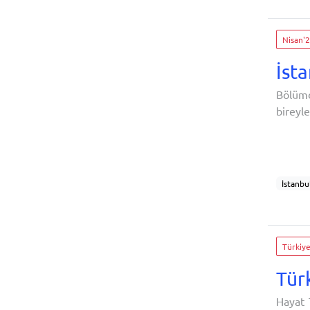
Sosyal 
Şiddetl
Nisan'
İst
Bölümd
bireyl
cevapl
Çıkmal
İstanbu
sözleş
bireyle
Türkiye
Tür
Hayat 