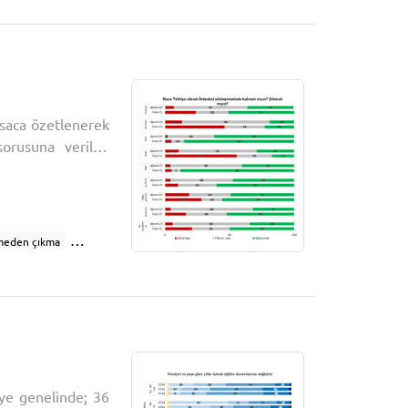
Mağdur tepkileri
ısaca özetlenerek
sorusuna verilen
e kalmalı mıyız?
meden çıkma
oyu görüşü
iye genelinde; 36