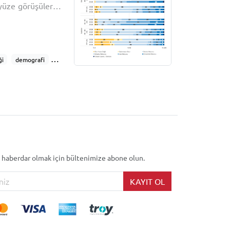
 yüze görüşülerek
raştırma ile ülke
açısı gibi genel
ği
demografi
 araçları
sigara
giyim
rtünme
levizyon
haber
müzik tercihleri
 haberdar olmak için bültenimize abone olun.
KAYIT OL