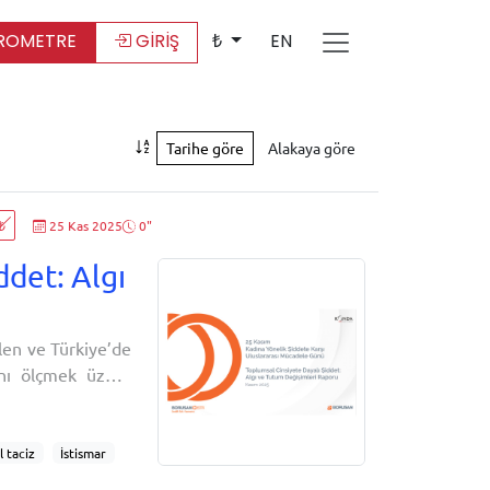
ROMETRE
GİRİŞ
₺
EN
Tarihe göre
Alakaya göre
₺
25 Kas 2025
0"
ddet: Algı
len ve Türkiye’de
rını ölçmek üzere
orularla birlikte
n yıla değşim de
l taciz
İstismar
l Sözleşmesi