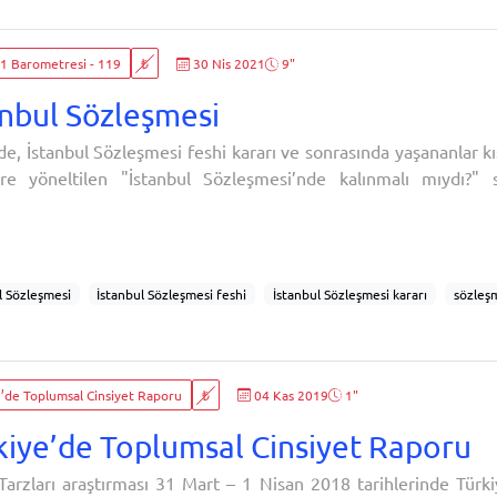
medya şiddeti
İnternet ortamında rahatsız edilme
Dijital ortamda taciz
e başa çıkma yöntemleri
21 Barometresi - 119
₺
30 Nis 2021
9"
anbul Sözleşmesi
e, İstanbul Sözleşmesi feshi kararı ve sonrasında yaşananlar k
ere yöneltilen "İstanbul Sözleşmesi’nde kalınmalı mıydı?" 
ar inceleniyor:Sizce Türkiye olarak İstanbul Sözleşmesi'nd
ı mıyız?
l Sözleşmesi
İstanbul Sözleşmesi feshi
İstanbul Sözleşmesi kararı
sözleş
mede kalma
toplumsal cinsiyet
kadın hakları
şiddetle mücadele
kamu
rin görüşü
’de Toplumsal Cinsiyet Raporu
₺
04 Kas 2019
1"
kiye’de Toplumsal Cinsiyet Raporu
Tarzları araştırması 31 Mart – 1 Nisan 2018 tarihlerinde Türk