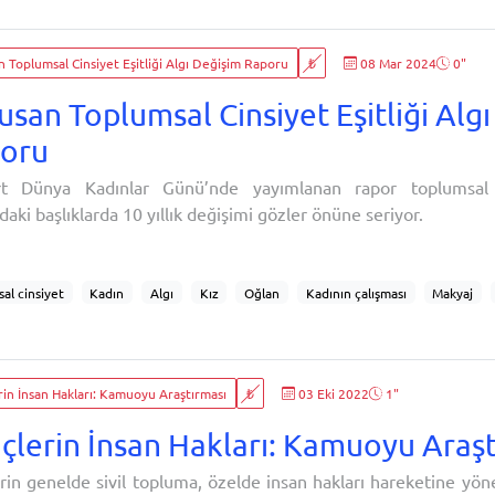
A
KONDA Araştırma
Borusan
KONDA Borusan İş birliği
Kadına yöneli
lgısı
İşyerinde cinsiyet ayrımcılığı
Akran zorbalığı
Kadının beyanı esastı
 Toplumsal Cinsiyet Eşitliği Algı Değişim Raporu
₺
08 Mar 2024
0"
ğrı uygulamaları
Şiddete karşı başvuru
usan Toplumsal Cinsiyet Eşitliği Alg
oru
t Dünya Kadınlar Günü’nde yayımlanan rapor toplumsal ci
aki başlıklarda 10 yıllık değişimi gözler önüne seriyor.
al cinsiyet
Kadın
Algı
Kız
Oğlan
Kadının çalışması
Makyaj
k
Ev içi emek
Yönetici
Kadın Yönetici
Eşit işe eşit ücret
Kadının 
Kimlik
Deprem
in İnsan Hakları: Kamuoyu Araştırması
₺
03 Eki 2022
1"
çlerin İnsan Hakları: Kamuoyu Araşt
rin genelde sivil topluma, özelde insan hakları hareketine yönel