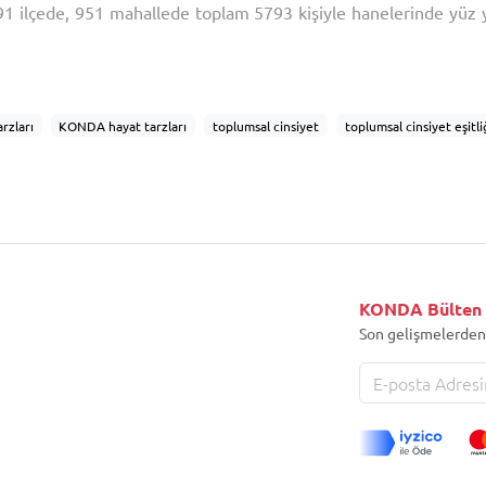
291 ilçede, 951 mahallede toplam 5793 kişiyle hanelerinde yüz
leştirilmiştir. Her mahallede 6 kişi ile görüşülmüştür. Bu a
nde insanların siyasete, dine, geleneksel değerlere bakış 
ri, tüketim alışkanlıkları, korkuları, yemek alışkanlık
rzları
KONDA hayat tarzları
toplumsal cinsiyet
toplumsal cinsiyet eşitli
 rolleri
hanede cinsiyet rolleri
kamusal alan
sosyalleşme
sosyalleşme
tatil
yeme-içme alışkanlıkları
yatırım
bankacılık
AVM
alışveriş
jik ürün
gıda alışverişi
market
süpermarket
giyim alışkanlıkları
ö
 yaşam
diyet
organik beslenme
spor
hareket etme
medya
te
gazete okuma
internet
sosyal medya
akıllı telefon
müzik dinleme
ibadet
namaz
oruç
siyasete katılım
sağ-sol skalası
parti üyeliği
KONDA Bülten
Son gelişmelerden