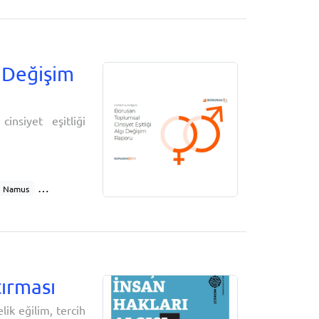
k şiddet
r
Kadın hakları
ı Değişim
nsiyet eşitliği
Namus
görevi
Mutluluk
ırması
ik eğilim, tercih