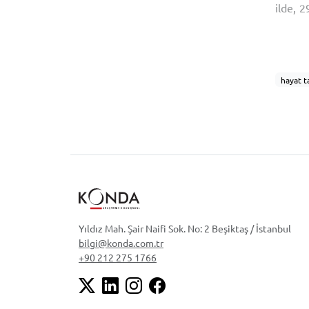
ilde, 
gerçek
geneli
değerle
hayat ta
cinsiyet
içki
teknolo
sağlıklı
dizi
din
Yıldız Mah. Şair Naifi Sok. No: 2 Beşiktaş / İstanbul
bilgi@konda.com.tr
+90 212 275 1766