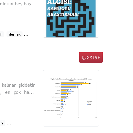
mlerini beş başlık
sı, insan hakları
geçmişle yüzleşme
ıf
dernek
ış
demokrasi
akları
BTİ
algı
2.518 ₺
 kalınan şiddetin
ğı, en çok hangi
lma durumunda ne
ortamında şiddete
ri