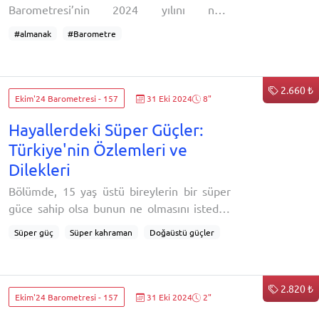
Barometresi’nin 2024 yılını nasıl
geçirdiğinin bir muhasebesini de yapmak
#almanak
#Barometre
istedik. Mart 2010 tarihi
2.660 ₺
Ekim'24 Barometresi - 157
31 Eki 2024
8"
Hayallerdeki Süper Güçler:
Türkiye'nin Özlemleri ve
Dilekleri
Bölümde, 15 yaş üstü bireylerin bir süper
güce sahip olsa bunun ne olmasını istediği
inceleniyor:Bir süper gücünüz olsaydı, bu
Süper güç
Süper kahraman
Doğaüstü güçler
hangisi olurdu? (açık uçlu)Hayat tarzları,
Görünmezlik
Uçmak
Zihin okumak
cinsiyet ve yaş kırılımlarında ilginç
Işınlanmak
Zaman yolculuğu
Ölümsüzlük
ayrışmalar gözleniyor. Gençler
2.820 ₺
"görünmezlik", "ışınlanmak" gibi bireysel
Ekim'24 Barometresi - 157
31 Eki 2024
2"
etkileri olan fantastik süper güçlere sahip