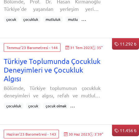
Bölümde, Prof. Dr. Hasan Kirmanoğlu
Türkiye'de yaşanılan yerleşim yerinin
büyüklüğü ve çocukluktaki mutluluğun
çocuk
çocukluk
mutluluk
mutlu
bugünkü mutluluk üzerindeki etkisini
mutluluk algısı
çocukluğa dair mutluluk
inceliyor:Bugünkü mutluluk algısıÇocukluğa
bugünkü mutluluk
şimdiki mutluluk
dair mutluluk algısıNerede büyüdünüz?
yerleşim yeri
mutluluğu belirleyenler
11.292 ₺
Yerleşim yeriAçıklanan değişken: Şimdiki
Temmuz'23 Barometresi - 144
31 Tem 2023
35"
mutluluğun belirleyenleri
Hasan Kirmanoğlu
mutluluk
Türkiye Toplumunda Çocukluk
Deneyimleri ve Çocukluk
Algısı
Bölümde, Türkiye toplumunun çocukluk
deneyimleri ve algısı, refah ve mutluluk
algısı, şiddet ve ayrımcılık deneyimleri
çocukluk
çocuk
çocuk olmak
inceleniyor: Çocukluk deyince kaç yaşınız
çocukluk deneyimleri
çocukluk algısı
okul
aklınıza geliyor?Çocukluğumda ailem
arkadaşlar
aile
ebeveyn
tarafından değerli
çocukluk deneyimi skoru
Çocukluk deneyimleri
11.456 ₺
hissettirilmedim.Çocukluğumda yeterince
Haziran'23 Barometresi - 143
30 Haz 2023
3'39"
Çocukluk algısı
Çocukluk yaşı algısı