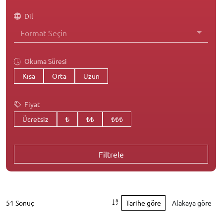
Dil
Format Seçin
Okuma Süresi
Kısa
Orta
Uzun
Fiyat
Ücretsiz
₺
₺₺
₺₺₺
Filtrele
51 Sonuç
Tarihe göre
Alakaya göre