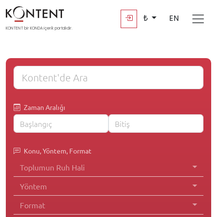
₺
EN
KONTENT bir KONDA içerik portalıdır.
Zaman Aralığı
Konu, Yöntem, Format
Toplumun Ruh Hali
Yöntem
Format