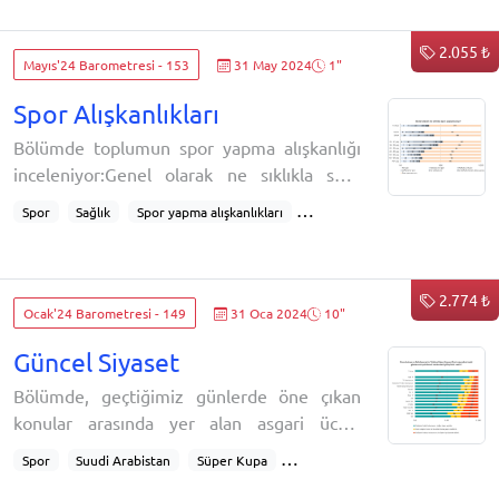
2.055 ₺
Mayıs'24 Barometresi - 153
31 May 2024
1"
Spor Alışkanlıkları
Bölümde toplumun spor yapma alışkanlığı
inceleniyor:Genel olarak ne sıklıkla spor
yapıyorsunuz?Toplumun yüzde 35'i değişik
Spor
Sağlık
Spor yapma alışkanlıkları
sıklıklarda spor yapıyor. En çok spor
Haftada bir spor yaparım
Spor yapmak
yapanlar, genç erkekler. Spor sıklığı arttıkça
beden kitle endeksi düşüyor ve zayıfa
2.774 ₺
doğru ilerliyor ve sağlık durumu daha iyi
Ocak'24 Barometresi - 149
31 Oca 2024
10"
olarak değerlendiriliyor. Gelir seviyesi ve
Güncel Siyaset
beden kitle indeksi ile spor sıklığı ara
Bölümde, geçtiğimiz günlerde öne çıkan
konular arasında yer alan asgari ücret
düzenlemesi ile Suudi Arabistan’da
Spor
Suudi Arabistan
Süper Kupa
oynanacak Türkiye Kupası final maçının
Süper Kupa Maçı