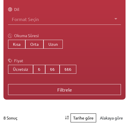
Dil
Format Seçin
Okuma Süresi
Kısa
Orta
Uzun
Fiyat
Ücretsiz
₺
₺₺
₺₺₺
Filtrele
8 Sonuç
Tarihe göre
Alakaya göre