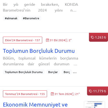
Bir yılı geride bırakırken, KONDA
Barometresi’nin 2024 yılını nasıl
geçirdiğinin bir muhasebesini de yapmak
#almanak
#Barometre
istedik. Mart 2010 tarihi
1.263 ₺
Ekim'24 Barometresi - 157
31 Eki 2024
2"
Toplumun Borçluluk Durumu
Bölüm, toplumsal kümelerin borçlanma
durumlarına dair güncel durumun bir
değerlendirmesini içeriyor:Hanenizin
Toplumun Borçluluk Durumu
Borçlar
Borç
toplam borcu ne kadar?Önceki ölçümlerle
Borç miktarı
Demografiye göre borçlanma
karşılaştırıldığında borçlu olanların oranının
Borç durumu
Borçluluk
azalma eğiliminde olduğu görülüyor.
11.779 ₺
Kalabalık ve çocuklu haneler en çok borç
Temmuz'24 Barometresi - 155
31 Tem 2024
21"
ödeyenler. Gelir seviyesinin yükselmesiyle
Ekonomik Memnuniyet ve
borçluluk durumu artıyor.