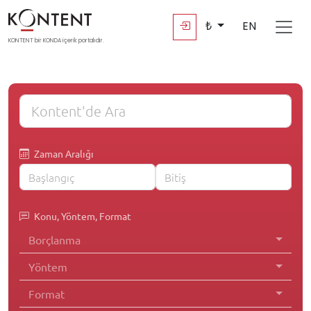
₺
EN
KONTENT bir KONDA içerik portalıdır.
Zaman Aralığı
Konu, Yöntem, Format
Borçlanma
Yöntem
Format