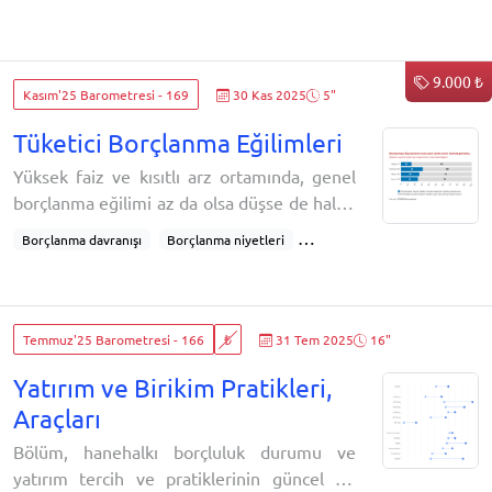
Barometresi'nden bulgular ile Kontent özel
içerikleri ve yorumlar yer almaktadır.Bu
bülten Mart 2026 sayısıdır.
9.000 ₺
Kasım'25 Barometresi - 169
30 Kas 2025
5"
Tüketici Borçlanma Eğilimleri
Yüksek faiz ve kısıtlı arz ortamında, genel
borçlanma eğilimi az da olsa düşse de halen
toplumdaki her 4 kişiden 1'i gelecek üç ayda
Borçlanma davranışı
Borçlanma niyetleri
borçlanmayı planlıyor. Borçlanma iştahı, en
Kredi talebi
Tüketici kredisi
Banka kredileri
çok 30-39 yaş grubu ile kamu çalışanları ve
Kredi kartları
Enformel borçlanma
yeni evliler segmentlerinde yoğunlaşmakta,
Nakit borçlanma
Krediye erişim
Kredi kısıtları
bu kesimler yüksek kart kullanımıyla
Temmuz'25 Barometresi - 166
₺
31 Tem 2025
16"
Kredi arzı kısıtlamaları
Yüksek faiz oranları
finansal riskin odak noktası haline
Artan borçlanma maliyetleri
Parasal sıkılaşma
Yatırım ve Birikim Pratikleri,
gelmekte.Bu içerik, toplumun gelecek
Finansal risk
Hanehalkı borcu
Araçları
Kısa vadeli finansman
Uzun vadeli borçlanma
Bölüm, hanehalkı borçluluk durumu ve
Riskten kaçınma
Ekonomik belirsizlik
yatırım tercih ve pratiklerinin güncel bir
Enflasyon baskısı
Sıkı para politikası