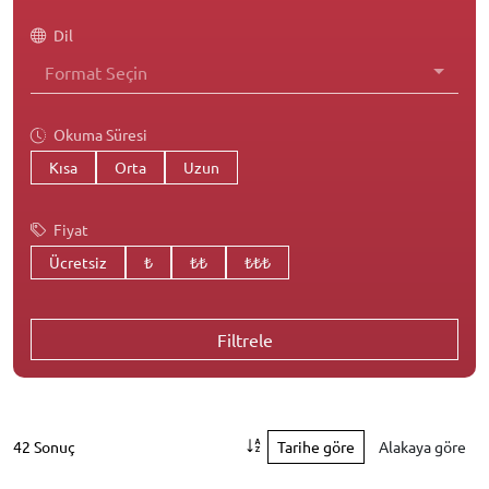
Dil
Format Seçin
Okuma Süresi
Kısa
Orta
Uzun
Fiyat
Ücretsiz
₺
₺₺
₺₺₺
Filtrele
42 Sonuç
Tarihe göre
Alakaya göre