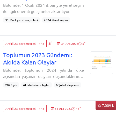
değindikleri
Bölümde, 1 Ocak 2024 itibariyle yerel seçim
ile ilgili önemli gelişmeler aktarılıyor.
31 Mart yerel seçimleri
2024 Yerel seçim
Yerel Seçim
Aralık'23 Barometresi - 148
₺
31 Ara 2023
5"
Toplumun 2023 Gündemi:
Akılda Kalan Olaylar
Bölümde, toplumun 2024 yılında ülke
açısından yaşanan olayları düşündüklerinde
hafızalarında en çok yer eden olayların
2023 yılı
Akılda kalan olaylar
6 Şubat depremi
neler olduğu inceleniyor:2023 yılından ülke
6-7 Şubat depremleri
Kahramanmaraş depremleri
açısından aklınızda kalan en önemli olay
Kolektif hafıza
2023’ün en önemli olayı
neydi? (açık uçlu)2023 yılında dair, toplumun
Toplumsal olay algısı
Açık uçlu hafıza sorusu
7.009 ₺
çoğunluğunun aklında kalan en önemli olay
Aralık'23 Barometresi - 148
31 Ara 2023
18"
Türkiye gündeminde öne çıkanlar
6 Şubat depremi. Seçim daha çok gençlerin