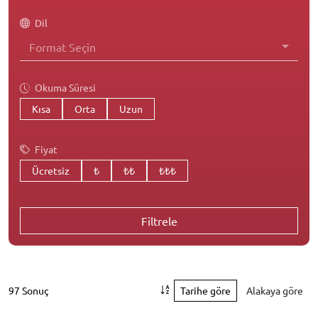
Dil
Format Seçin
Okuma Süresi
Kısa
Orta
Uzun
Fiyat
Ücretsiz
₺
₺₺
₺₺₺
Filtrele
97 Sonuç
Tarihe göre
Alakaya göre