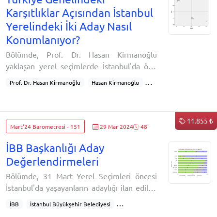
siyasi tutuklular
haklar
Avrupa Birliği
Karşıtlıklar Açısından İstanbul
evlilik
ekonomi
işsizlik
genç işsizliği
Yerelindeki İki Aday Nasıl
intihar
ne eğitimde ne istihdamda
NEET
Konumlanıyor?
gelir
demografi
Bölümde, Prof. Dr. Hasan Kirmanoğlu
yaklaşan yerel seçimlerde İstanbul'da öne
çıkan adaylara dair değerlendirmelerini
Prof. Dr. Hasan Kirmanoğlu
Hasan Kirmanoğlu
aktarıyor.Kirmanoğlu; ekonomik durum,
Yerel seçim
Yerel Seçim
Belediye Seçimleri
Kürt sorunu ve seküler-muhafazakâr
Belediye seçimi adaylar
Yerel seçim adayları
karşıtlıkları çerçevesinde, İstanbul yerelinde
Aday değerlendirmesi
Ekrem İmamoğlu
11.855 ₺
Büyükşehir Belediye Başkanlığı için yarışan
Mart'24 Barometresi - 151
29 Mar 2024
48"
Murat Kurum
İmamoğlu
Kurum
İBB
iki adayın (Ekrem İmamoğlu ve Murat
İstanbul Büyükşehir Belediyesi
İstanbul seçimleri
İBB Başkanlığı Aday
Kurum) nasıl konumlandıklarını belirlemeyi
İstanbul adayları
Mart seçimleri
amaçlıyor.
Değerlendirmeleri
Bölümde, 31 Mart Yerel Seçimleri öncesi
İstanbul'da yaşayanların adaylığı ilan edilen
kişilere dair değerlendirmeleri ve seçim
İBB
İstanbul Büyükşehir Belediyesi
sonrası senaryolar için düşünceleri
İstanbul seçimleri
İstanbul Seçimleri