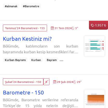
Değerler ve pragmatizm dengesi
geçirdiğinin bir muhasebesini de yapmak
#almanak
#Barometre
Tasarruf finansman şirketleri
istedik. Mart 2010 tarihi
1.957 ₺
Temmuz'24 Barometresi - 155
31 Tem 2024
5"
Kurban Kestiniz mi?
Bölümde, katılımcıların son kurban
bayramında kurban kesip kesmedikleri farklı
özelliklerine göre değerlendiriliyor: Kurban
Kurban Bayramı
Kurban
Bayram
Bayramı’nda kurban kestiniz mi?Kurban
Dini Değerler
Geçim
Geçinme
Bağış
Bayramı'nda kurban kesenlerin oranı yıldan
yıla azalıyor. Kurban kestirmeyip, yardım
kuruluşuna bağış yapanların oranıysa yıldan
Şubat'24 Barometresi - 150
₺
29 Şub 2024
29"
yıla artıyor. Kesenlerin oranının en yüksek
Barometre - 150
olduğu siyasi grup MHP'liler, bağ
Bölümde, Barometre verilerine referansla
Türkiye'de 15 yılda nelerin değiştiği,