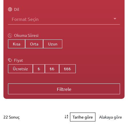
Dil
Format Seçin
Okuma Süresi
Kısa
Orta
Uzun
Fiyat
Ücretsiz
₺
₺₺
₺₺₺
Filtrele
22 Sonuç
Tarihe göre
Alakaya göre