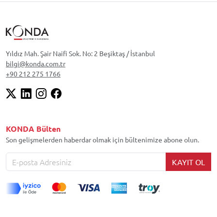
resmini çekerek, tarifini yapmaktır. Bu
sağ-sol skalası
parti üyeliği
özgürlük
çoğulculuk
toplumsal cinsiyet
amaçla, gençlerin sosyal, siyasi ve ekonomik
sağlık
sağlıklı yaşam
mutluluk
korkular
durumlarını ve eğilimlerini Türkiye gen
sosyalleşme
etkinlik
kültürel etkinlikler
müzik
medya
konvansiyonel medya
Yıldız Mah. Şair Naifi Sok. No: 2 Beşiktaş / İstanbul
anaakım medya
yayın platformları
dizi
bilgi@konda.com.tr
haber
telefon uygulamaları
AVM
alışveriş
+90 212 275 1766
online alışveriş
internetten alışveriş
içki tüketimi
kola tüketimi
KONDA Bülten
Son gelişmelerden haberdar olmak için bültenimize abone olun.
KAYIT OL