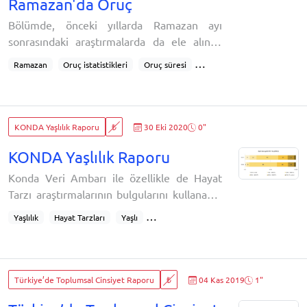
Ramazan'da Oruç
Hayat Tarzı
Pandemi Etkileri
Bölümde, önceki yıllarda Ramazan ayı
sonrasındaki araştırmalarda da ele alınan
oruç pratiği inceleniyor:Ramazan'da oruç
Ramazan
Oruç istatistikleri
Oruç süresi
tuttunuz mu?Ramazan’da kaç gün oruç
Oruç
Dini pratikler
Oruç tutma pratiği
tuttunuz?
Oruç pratiği
KONDA Yaşlılık Raporu
₺
30 Eki 2020
0"
KONDA Yaşlılık Raporu
Konda Veri Ambarı ile özellikle de Hayat
Tarzı araştırmalarının bulgularını kullanarak
şimdiye dek toplumun farklı kümelerine ve
Yaşlılık
Hayat Tarzları
Yaşlı
farklı temalara odaklandık: interaktif
Türkiye'de yaşlılar
Yaşlıların durumu
uygulamayla 10 yolda gençlerin ve gençliğin
Türkiye'de yaşlılık
Yerleşim Yeri
nasıl değiştiğini ele aldık,
Etnik ve Dini Kimlikler
Hayat Tarzı Kümeleri
Türkiye’de Toplumsal Cinsiyet Raporu
₺
04 Kas 2019
1"
Dindarlık
Örtünme Durumu
Sosyalleşilen Çevre
Haftasonu Etkinlikleri