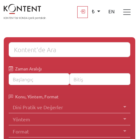
₺
EN
KONTENT bir KONDA içerik portalıdır.
Zaman Aralığı
Konu, Yöntem, Format
Dini Pratik ve Değerler
Yöntem
Format