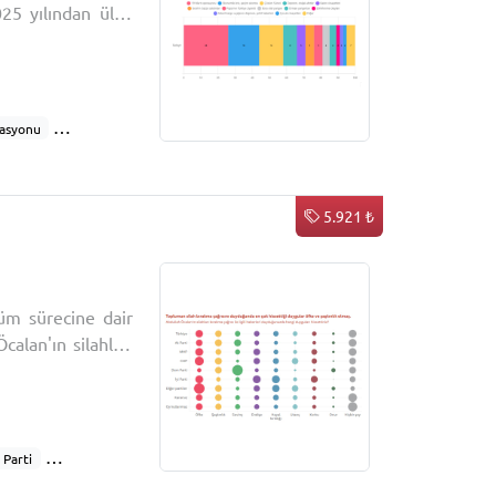
025 yılından ülke
etleri
asyonu
n cinayetleri
nları
tleri
5.921 ₺
üm sürecine dair
calan'ın silahları
Parti
EM