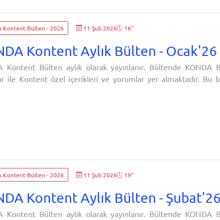
davranışı
Toplumsal tutum
Protesto
Protestolar
Saraçhane
Bor
e siyaset
İfade özgürlüğü
Siyasi kriz
İddianame
Ceza soruşturmalar
Kontent Bülten - 2026
11 Şub 2026
16"
uçlamaları
Demokrasi tartışmaları
Hukuka aykırılık algısı
Siyasi meşruiyet
ız seçmen
MHP seçmeni
CHP seçmeni
İktidar ve muhalefet
Siyasi ile
DA Kontent Aylık Bülten - Ocak'26
sal kutuplaşma
KONDA Araştırma
Barometre
Kontent Bülten aylık olarak yayınlanır. Bültende KONDA B
ar ile Kontent özel içerikleri ve yorumlar yer almaktadır. Bu
r.
Kontent Bülten - 2026
11 Şub 2026
19"
DA Kontent Aylık Bülten - Şubat'2
Kontent Bülten aylık olarak yayınlanır. Bültende KONDA B