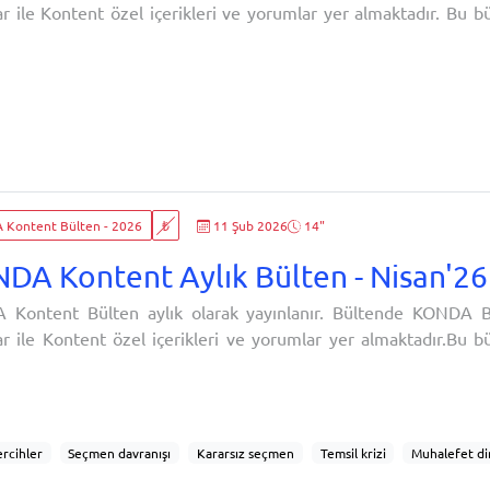
ile Kontent özel içerikleri ve yorumlar yer almaktadır. Bu bülten Şubat 2026
r.
Kontent Bülten - 2026
₺
11 Şub 2026
14"
DA Kontent Aylık Bülten - Nisan'26
Kontent Bülten aylık olarak yayınlanır. Bültende KONDA B
ar ile Kontent özel içerikleri ve yorumlar yer almaktadır.Bu 
r.
ercihler
Seçmen davranışı
Kararsız seçmen
Temsil krizi
Muhalefet di
 dengesi
Ekonomik oylama
Kimlik ve aidiyet
Ekonomik memnuniyetsizlik