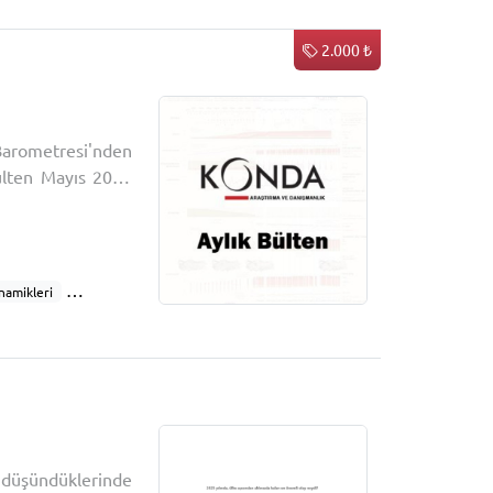
Dini eğitim
iskten kaçınma
2.000 ₺
avranışı
m davranışı
6
 zeka kullanımı
arometresi'nden
bülten Mayıs 2026
etleri
namikleri
Siyasi davranış
Dini eğitim
iskten kaçınma
avranışı
m davranışı
 zeka kullanımı
 düşündüklerinde