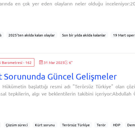
larında en çok yer eden olayların neler olduğu inceleniyor:2
k hayat pratikleri
Değerler ve pragmatizm dengesi
Tasarruf finansman şirk
an aklınızda kalan en önemli olay neydi? (açık uçlu)
ı
2025'ten akılda kalan olaylar
Son bir yılda akılda kalanlar
19 Mart oper
k kriz
Geçim sıkıntısı
Çözüm Süreci
Deprem
Doğal afetler
Kadı
n Gazze saldırıları
Papa'nın Türkiye ziyareti
Bolu otel yangını
Orman yangı
nme olayları
Askerî kargo uçağının düşmesi
Şehit haberleri
Çocuk cinaye
5 Barometresi - 162
31 Mar 2025
6"
t Sorununda Güncel Gelişmeler
 Hükümetin başlattığı resmi adı "Terörsüz Türkiye" olan çöz
al tepkilerin, algı ve beklentilerin takibini içeriyor:Abdullah Ö
a çağrı
Çözüm süreci
Kürt sorunu
Terörsüz Türkiye
Terör
HDP
Dem 
h Öcalan
Öcalan
Açılım
Demokrasi
Demokratikleşme
MHP
D