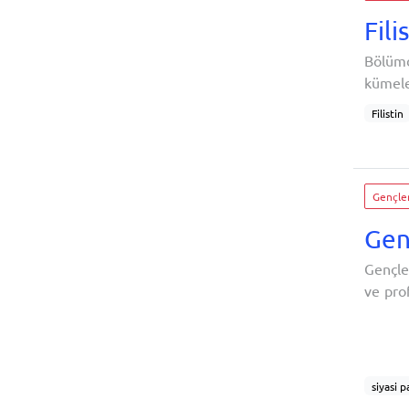
Asker
Fili
Bölümd
kümele
çağrıl
Filistin
en iyi
Kutsal 
Filisti
İsrail'i
Ülker
Gençler
Müslü
Gen
Gençle
ve pro
altınd
algısı
beklent
siyasi p
gönüllü