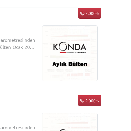
sa İstanbul
ı
Diploma iptali
2.000 ₺
Seçmen blokları
tişim
arometresi'nden
 bülten Ocak 2026
2.000 ₺
6
arometresi'nden