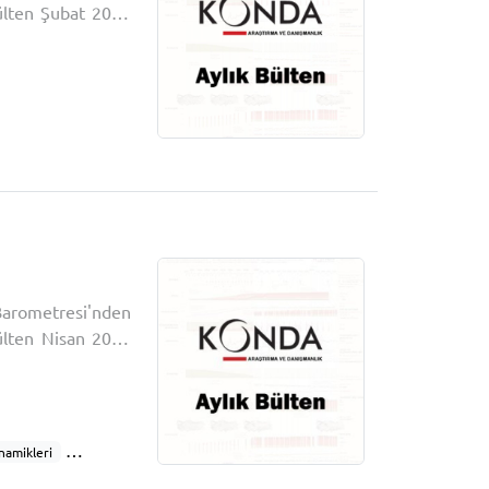
arometresi'nden
bülten Nisan 2026
namikleri
Siyasi davranış