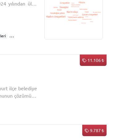
024 yılından ülke
19 ve 2023'e göre
minin kötü olması
leri
11.106 ₺
urt ilçe belediye
orununun çözümüne
örüşler de bölüm
anı yerine kayyum
ti
Edirne Cezaevi
9.787 ₺
it
TSK görevli