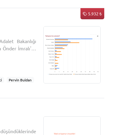
5.932 ₺
dalet Bakanlığı
a Önder İmralı'ya
ma'' adı verildi.
belirlenen asgari
i
Pervin Buldan
ı
t
ğ
Gabar
eclis
Tutuklu
üsavat Dervişoğlu
nlemesi
 düşündüklerinde