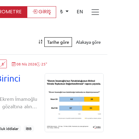
ROMETRE
GİRİŞ
₺
EN
Tarihe göre
Alakaya göre
₺
08 Nis 2026
25"
rinci
ı Ekrem İmamoğlu
 gözaltına alındı.
k, ihaleye fesat
gütüyle iş birliği
luk iddialar
İBB
i kutuplaşma