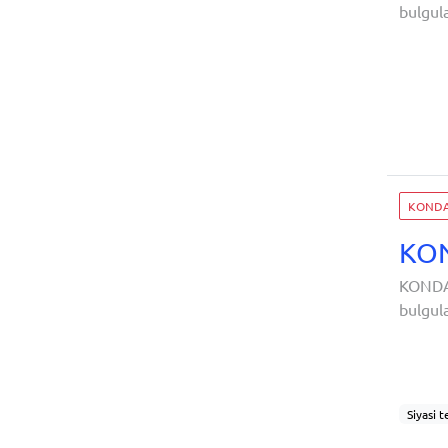
bulgular 
sayısıdı
KONDA 
KON
KONDA 
bulgul
sayısıdı
Siyasi t
İktidar