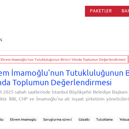
PAKETLER
BA
uç
Ekrem İmamoğlu'nun Tutukluluğunun Birinci Yılında Toplumun Değerlendirmesi
em İmamoğlu'nun Tutukluluğunun Bi
ında Toplumun Değerlendirmesi
t 2025 sabah saatlerinde İstanbul Büyükşehir Belediye Başkan
likte İBB, CHP ve İmamoğlu'na ait inşaat şirketinin yöneticileri
lu'na suç örgütü kurmak ve yönetmek, irtikap, rüşvet alma
rmak, hukuka aykırı olarak kişisel verileri kaydetmek ve terör ör
aları yöneltildi. 23 Mart 2025 günü İmamoğlu yo
lu
Ekrem Imamoglu
Soruşturma süreci
Gözaltı
Tutuklama
Yolsuz
Kamuoyu algısı
Siyasi gündem
Hukuk tartışmaları
Yargı süreci
Siyas