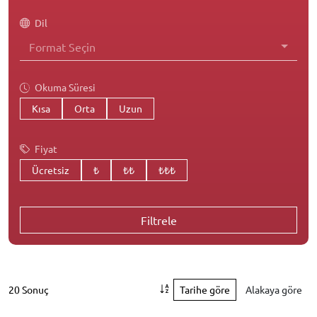
Dil
Format Seçin
Okuma Süresi
Kısa
Orta
Uzun
Fiyat
Ücretsiz
₺
₺₺
₺₺₺
Filtrele
20 Sonuç
Tarihe göre
Alakaya göre