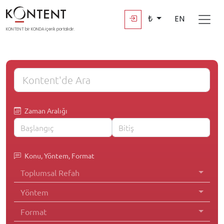
₺
EN
KONTENT bir KONDA içerik portalıdır.
Zaman Aralığı
Konu, Yöntem, Format
Toplumsal Refah
Yöntem
Format