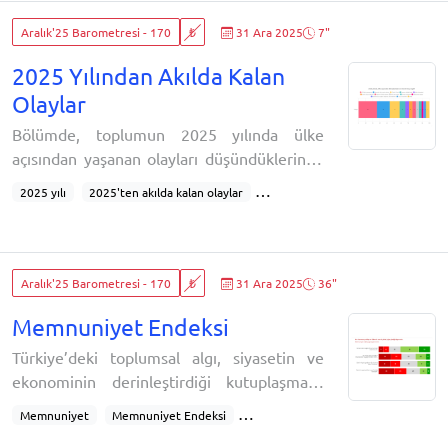
Aralık'25 Barometresi - 170
₺
31 Ara 2025
7"
2025 Yılından Akılda Kalan
Olaylar
Bölümde, toplumun 2025 yılında ülke
açısından yaşanan olayları düşündüklerinde
hafızalarında en çok yer eden olayların
2025 yılı
2025'ten akılda kalan olaylar
neler olduğu inceleniyor:2025 yılından ülke
Son bir yılda akılda kalanlar
19 Mart operasyonu
açısından aklınızda kalan en önemli olay
Ekonomik kriz
Geçim sıkıntısı
Çözüm Süreci
neydi? (açık uçlu)
Deprem
Doğal afetler
Kadın cinayetleri
Aralık'25 Barometresi - 170
₺
31 Ara 2025
36"
İsrail’in Gazze saldırıları
Papa'nın Türkiye ziyareti
Bolu otel yangını
Orman yangınları
Memnuniyet Endeksi
Zehirlenme olayları
Türkiye’deki toplumsal algı, siyasetin ve
Askerî kargo uçağının düşmesi
Şehit haberleri
ekonominin derinleştirdiği kutuplaşmaya
Çocuk cinayetleri
karşın, eğitim düzeyi ve parti tercihi fark
Memnuniyet
Memnuniyet Endeksi
etmeksizin tüm kesimlerin "ülkenin genel
Genel memnuniyet
Bireysel memnuniyet
Ülke