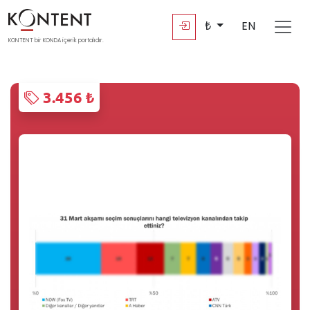
₺
EN
KONTENT bir KONDA içerik portalıdır.
3.456 ₺