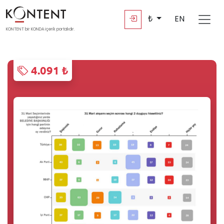
₺
EN
KONTENT bir KONDA içerik portalıdır.
4.091 ₺