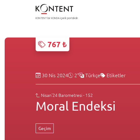
KONTENT bir KONDA içerik portalıdır.
767 ₺
30 Nis 2024
2"
Türkçe
Etiketler
Nisan'24 Barometresi - 152
Moral Endeksi
Geçim