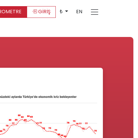
ROMETRE
GİRİŞ
₺
EN