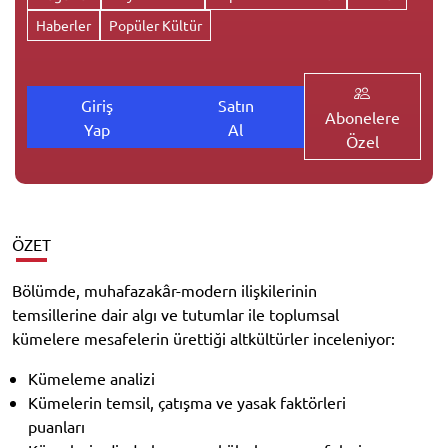
Haberler
Popüler Kültür
Giriş
Satın
Abonelere
Yap
Al
Özel
ÖZET
Bölümde, muhafazakâr-modern ilişkilerinin
temsillerine dair algı ve tutumlar ile toplumsal
kümelere mesafelerin ürettiği altkültürler inceleniyor:
Kümeleme analizi
Kümelerin temsil, çatışma ve yasak faktörleri
puanları