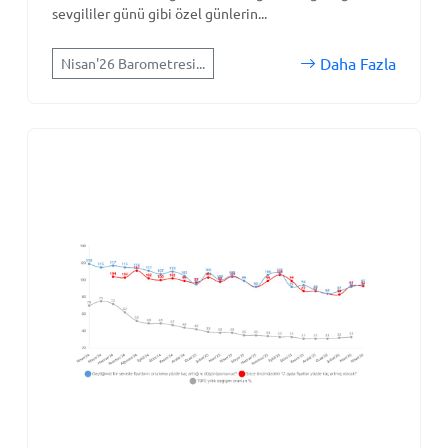
sevgililer günü gibi özel günlerin...
Daha Fazla
Nisan'26 Barometresi...