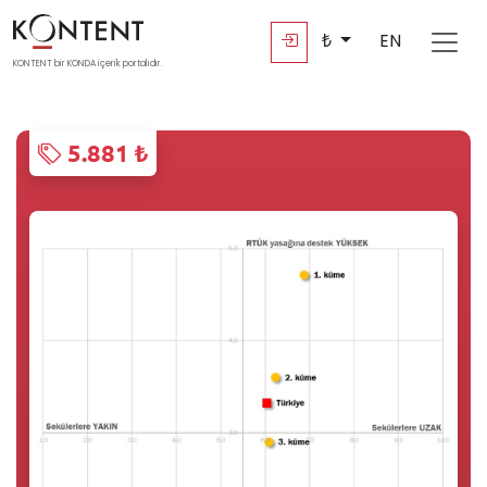
₺
EN
KONTENT bir KONDA içerik portalıdır.
5.881 ₺