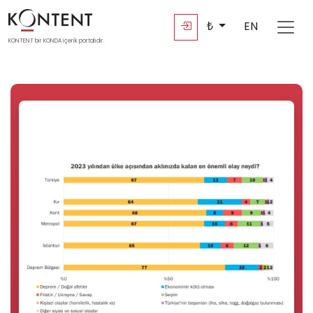
₺
EN
KONTENT bir KONDA içerik portalıdır.