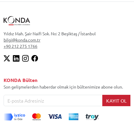
Yıldız Mah. Şair Naifi Sok. No: 2 Beşiktaş / İstanbul
bilgi@konda.com.tr
+90 212 275 1766
KONDA Bülten
Son gelişmelerden haberdar olmak için bültenimize abone olun.
KAYIT OL