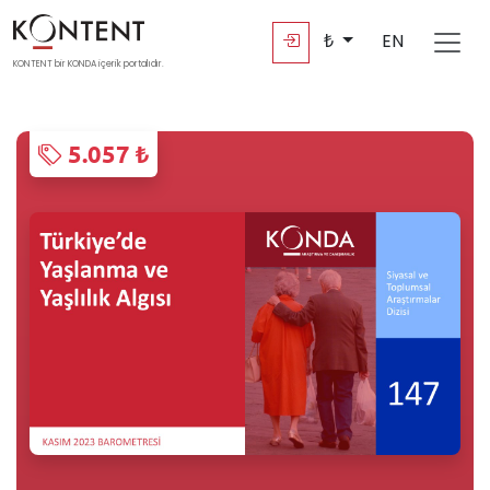
₺
EN
KONTENT bir KONDA içerik portalıdır.
5.057 ₺