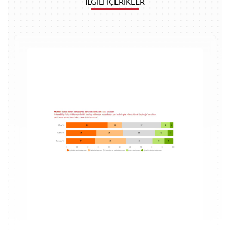
İLGİLİ İÇERİKLER