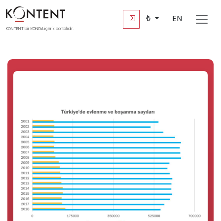
₺
EN
KONTENT bir KONDA içerik portalıdır.