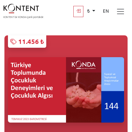
₺
EN
KONTENT bir KONDA içerik portalıdır.
11.456 ₺