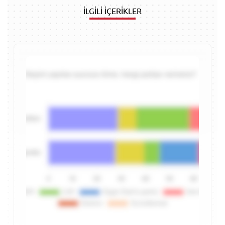
İLGİLİ İÇERİKLER