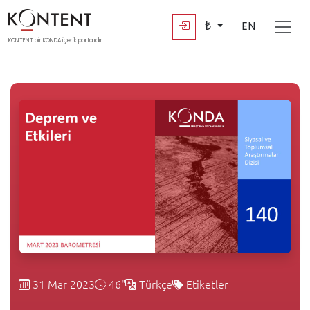
₺
EN
KONTENT bir KONDA içerik portalıdır.
31 Mar 2023
46"
Türkçe
Etiketler