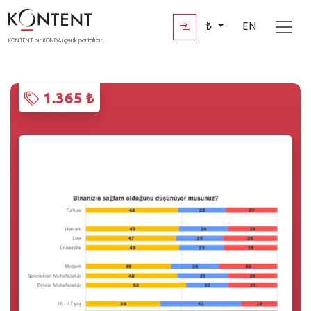
₺
EN
KONTENT bir KONDA içerik portalıdır.
1.365 ₺