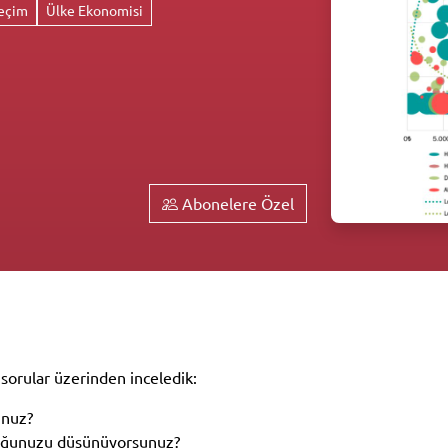
eçim
Ülke Ekonomisi
Abonelere Özel
sorular üzerinden inceledik:
unuz?
duğunuzu düşünüyorsunuz?