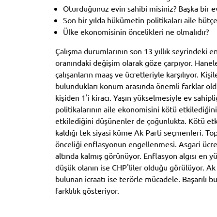
Oturduğunuz evin sahibi misiniz? Başka bir ev
Son bir yılda hükümetin politikaları aile bütçen
Ülke ekonomisinin öncelikleri ne olmalıdır?
Çalışma durumlarının son 13 yıllık seyrindeki en
oranındaki değişim olarak göze çarpıyor. Hanel
çalışanların maaş ve ücretleriyle karşılıyor. Kişil
bulundukları konum arasında önemli farklar old
kişiden 1'i kiracı. Yaşın yükselmesiyle ev sahipl
politikalarının aile ekonomisini kötü etkilediğ
etkilediğini düşünenler de çoğunlukta. Kötü etk
kaldığı tek siyasi küme Ak Parti seçmenleri. To
önceliği enflasyonun engellenmesi. Asgari ücret
altında kalmış görünüyor. Enflasyon algısı en y
düşük olanın ise CHP'liler olduğu görülüyor. Ak
bulunan icraatı ise terörle mücadele. Başarılı b
farklılık gösteriyor.