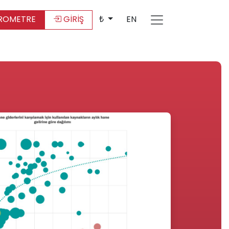
ROMETRE
GİRİŞ
₺
EN