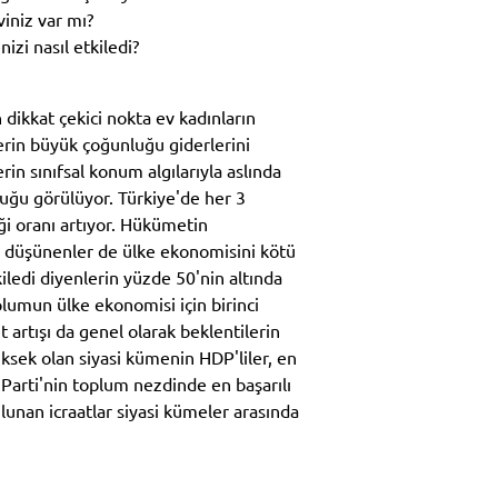
iniz var mı?
izi nasıl etkiledi?
 dikkat çekici nokta ev kadınların
erin büyük çoğunluğu giderlerini
erin sınıfsal konum algılarıyla aslında
uğu görülüyor. Türkiye'de her 3
iği oranı artıyor. Hükümetin
ini düşünenler de ülke ekonomisini kötü
iledi diyenlerin yüzde 50'nin altında
plumun ülke ekonomisi için birinci
 artışı da genel olarak beklentilerin
üksek olan siyasi kümenin HDP'liler, en
 Parti'nin toplum nezdinde en başarılı
ulunan icraatlar siyasi kümeler arasında