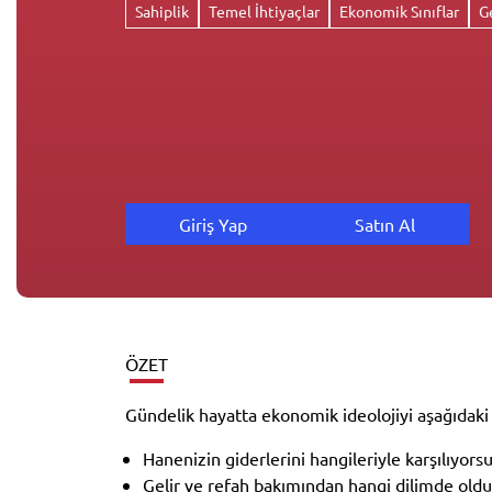
Sahiplik
Temel İhtiyaçlar
Ekonomik Sınıflar
G
Giriş Yap
Satın Al
ÖZET
Gündelik hayatta ekonomik ideolojiyi aşağıdaki 
Hanenizin giderlerini hangileriyle karşılıyors
Gelir ve refah bakımından hangi dilimde ol