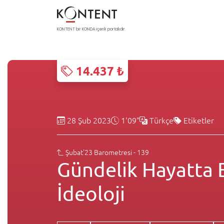
KONTENT bir KONDA içerik portalıdır.
14.437 ₺
28 Şub 2023
1'09"
Türkçe
Etiketler
Şubat'23 Barometresi - 139
Gündelik Hayatta
İdeoloji