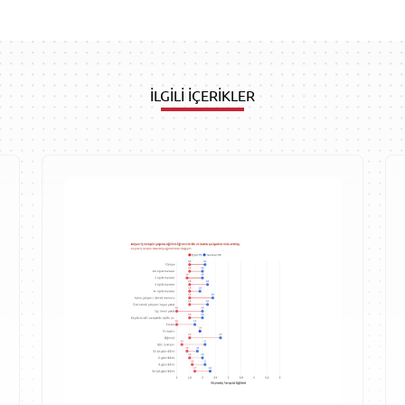
İLGİLİ İÇERİKLER