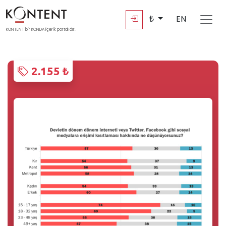
₺
EN
KONTENT bir KONDA içerik portalıdır.
2.155 ₺