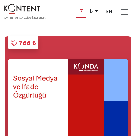
₺
EN
KONTENT bir KONDA içerik portalıdır.
766 ₺