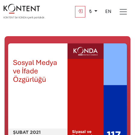
₺
EN
KONTENT bir KONDA içerik portalıdır.