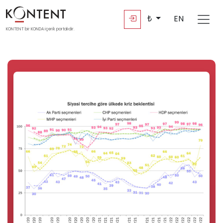
₺
EN
KONTENT bir KONDA içerik portalıdır.