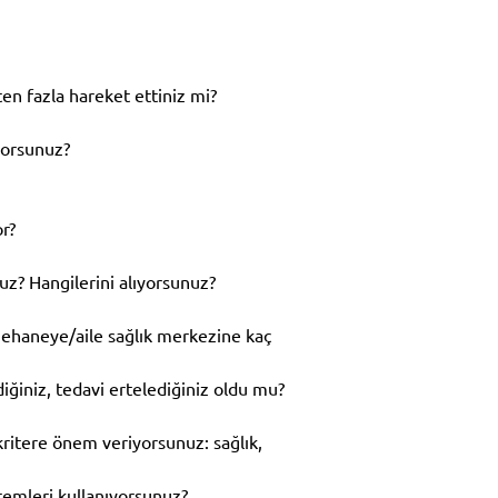
ten fazla hareket ettiniz mi?
yorsunuz?
or?
uz? Hangilerini alıyorsunuz?
nehaneye/aile sağlık merkezine kaç
ğiniz, tedavi ertelediğiniz oldu mu?
kritere önem veriyorsunuz: sağlık,
temleri kullanıyorsunuz?