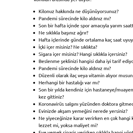
Kilonuz hakkında ne düşünüyorsunuz?
Pandemi sürecinde kilo aldınız mı?
Son bir hafta içinde spor amacıyla yarım saat
Ne sıklıkla başınız ağrır?
Hafta içlerinde günde ortalama kaç saat uyu
İçki içer misiniz? Ne sıklıkta?
Sigara içer misiniz? Hangi sıklıkla içersiniz?
Beslenme şeklinizi hangisi daha iyi tarif ediy
Pandemi sürecinde kilo aldınız mı?
Düzenli olarak ilaç veya vitamin alıyor musun
Herhangi bir hastalığı var mı?
Son bir yılda kendiniz için hastaneye/muaye
kez gittiniz?
Koronavirüs salgını yüzünden doktora gitmedi
Evinizde akşam yemeğini nerede yersiniz?
Ne yiyeceğinize karar verirken en çok hangi 
lezzet mi, yoksa maliyet mi?
Eve yemek sipariş verirken sıklıkla hangi yön