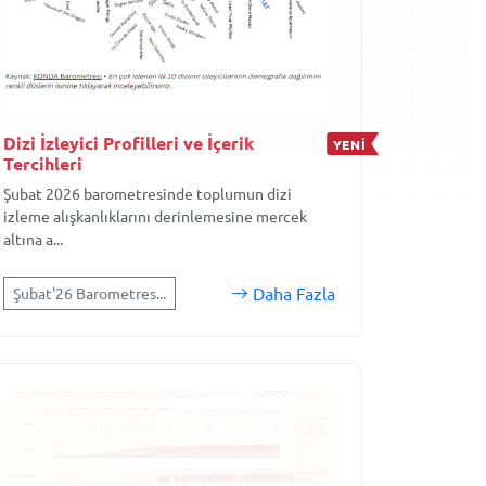
Dizi İzleyici Profilleri ve İçerik
YENİ
Tercihleri
Şubat 2026 barometresinde toplumun dizi
izleme alışkanlıklarını derinlemesine mercek
altına a...
Daha Fazla
Şubat'26 Barometres...