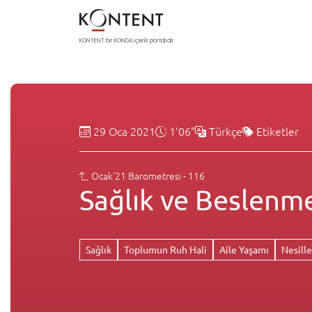
KONTENT bir KONDA içerik portalıdır.
29 Oca 2021
1'06"
Türkçe
Etiketler
Ocak'21 Barometresi - 116
Sağlık ve Beslenm
Sağlık
Toplumun Ruh Hali
Aile Yaşamı
Nesille