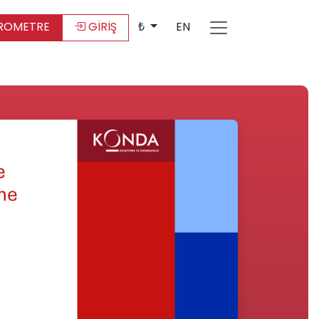
ROMETRE
GİRİŞ
₺
EN