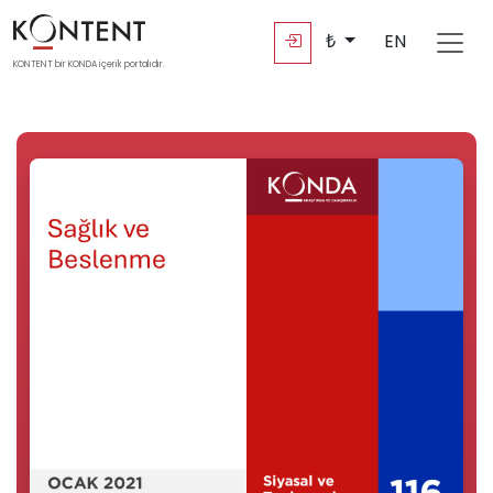
₺
EN
KONTENT bir KONDA içerik portalıdır.