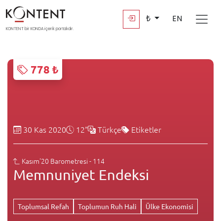
₺
EN
KONTENT bir KONDA içerik portalıdır.
778 ₺
30 Kas 2020
12"
Türkçe
Etiketler
Kasım'20 Barometresi - 114
Memnuniyet Endeksi
Toplumsal Refah
Toplumun Ruh Hali
Ülke Ekonomisi