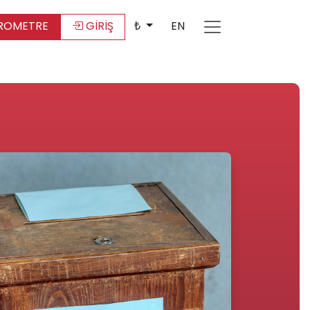
ROMETRE
GİRİŞ
₺
EN