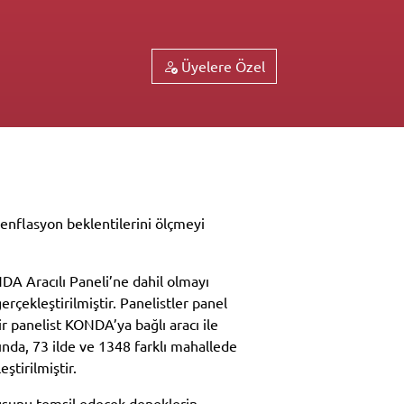
Üyelere Özel
enflasyon beklentilerini ölçmeyi
A Aracılı Paneli’ne dahil olmayı
erçekleştirilmiştir. Panelistler panel
ir panelist KONDA’ya bağlı aracı ile
nda, 73 ilde ve 1348 farklı mahallede
ştirilmiştir.
fusunu temsil edecek deneklerin