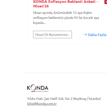
KONDA Enflasyon Beklenti Anketi -
Nisan'26
Nisan ayında, önümüzdeki 12 aya ilişkin
enflasyon beklentisi yüzde 93 ile önceki aya
kıyasla...
Daha Fazla
Nisan'26 Barometresi...
Yıldız Mah. Şair Naifi Sok. No: 2 Beşiktaş / İstanbul
bilgi@konda.com.tr