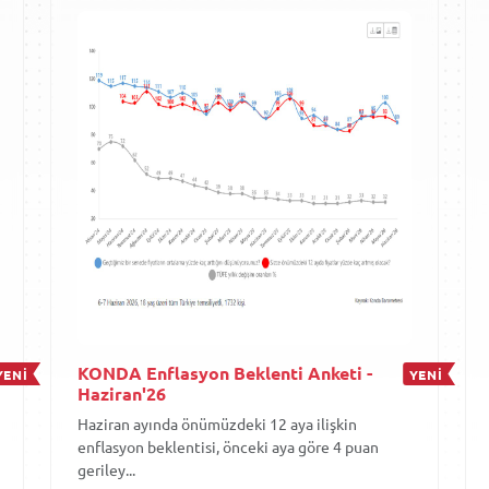
KONDA Enflasyon Beklenti Anketi -
YENİ
YENİ
Haziran'26
Haziran ayında önümüzdeki 12 aya ilişkin
enflasyon beklentisi, önceki aya göre 4 puan
geriley...