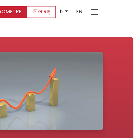
ROMETRE
GİRİŞ
₺
EN