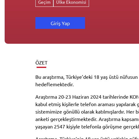
Geçim
Ülke Ekonomisi
Giriş Yap
ÖZET
Bu araştırma, Türkiye’deki 18 yaş üstü nüfusun 
hedeflemektedir.
Araştırma 20-23 Haziran 2024 tarihlerinde KOND
kabul etmiş kişilerle telefon araması yapılarak g
sistemimize gönüllü olarak katılmışlardır. Her b
anketi gerçekleştirmektedir. Araştırma kapsamı
yaşayan 2547 kişiyle telefonla görüşme gerçekle
Araştırma, Türkiye’nin 18 yaş üstü yetişkin nü