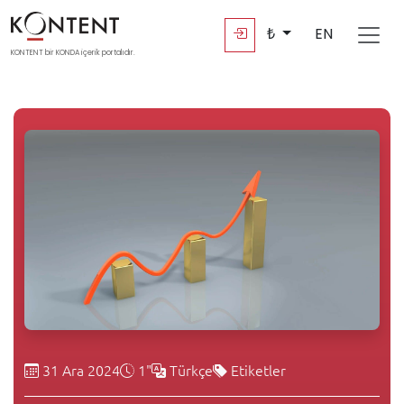
₺
EN
KONTENT bir KONDA içerik portalıdır.
31 Ara 2024
1"
Türkçe
Etiketler