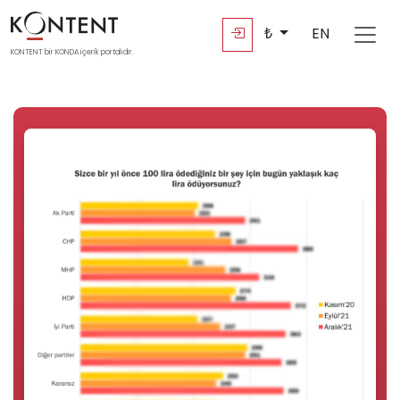
₺
EN
KONTENT bir KONDA içerik portalıdır.