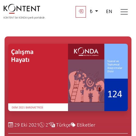
₺
EN
KONTENT bir KONDA içerik portalıdır.
29 Eki 2021
2"
Türkçe
Etiketler