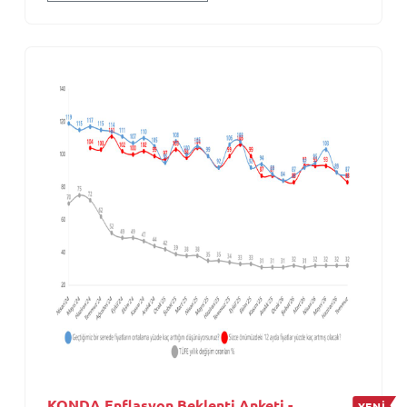
KONDA Enflasyon Beklenti Anketi -
YENİ