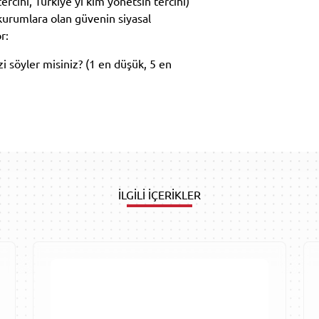
tercihi, Türkiye'yi kim yönetsin tercihi)
, kurumlara olan güvenin siyasal
r:
 söyler misiniz? (1 en düşük, 5 en
İLGİLİ İÇERİKLER