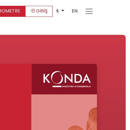
ROMETRE
GİRİŞ
₺
EN