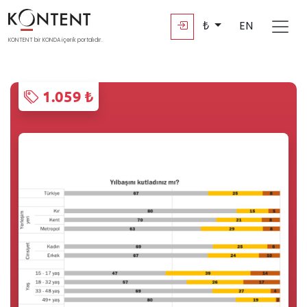
₺
EN
KONTENT bir KONDA içerik portalıdır.
1.059 ₺