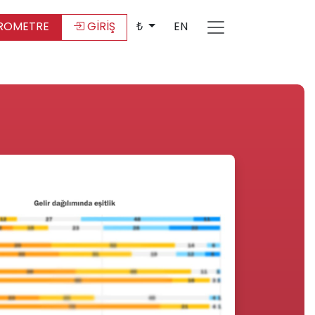
ROMETRE
GİRİŞ
₺
EN