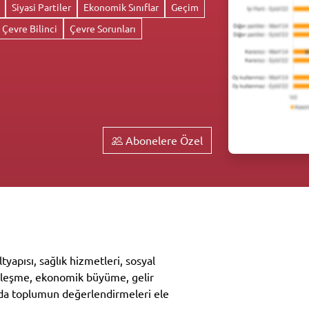
Siyasi Partiler
Ekonomik Sınıflar
Geçim
Çevre Bilinci
Çevre Sorunları
Abonelere Özel
tyapısı, sağlık hizmetleri, sosyal
tikleşme, ekonomik büyüme, gelir
rda toplumun değerlendirmeleri ele