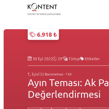
KONTENT bir KONDA içerik portalıdır.
6.918 ₺
30 Eyl 2022
29"
Türkçe
Etiketler
Eylül'22 Barometresi - 134
Ayın Teması: Ak P
Değerlendirmesi