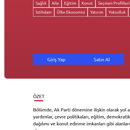
Sağlık
Aile
Eğitim
Konut
Seçmen Profilleri
İstihdam
Ülke Ekonomisi
Yatırım
Yoksulluk
Giriş Yap
Satın Al
ÖZET
Bölümde, Ak Parti dönemine ilişkin olarak yol al
yardımlar, çevre politikaları, eğitim, demokra
dağılımı ve konut edinme imkanları gibi alanla