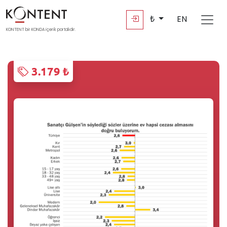
₺
EN
KONTENT bir KONDA içerik portalıdır.
3.179 ₺