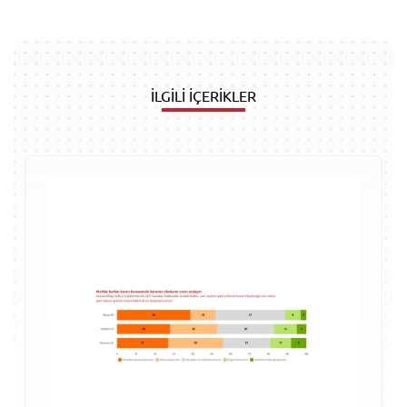
İLGİLİ İÇERİKLER