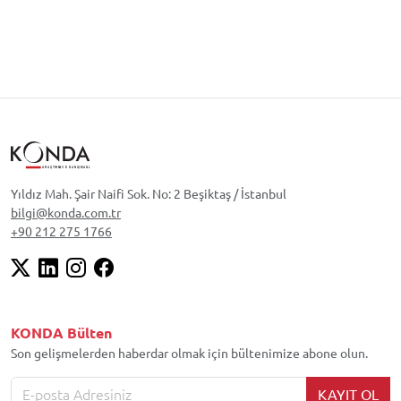
Yıldız Mah. Şair Naifi Sok. No: 2 Beşiktaş / İstanbul
bilgi@konda.com.tr
+90 212 275 1766
KONDA Bülten
Son gelişmelerden haberdar olmak için bültenimize abone olun.
KAYIT OL