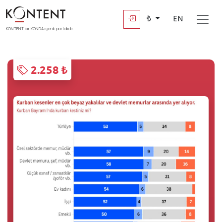
₺
EN
KONTENT bir KONDA içerik portalıdır.
2.258 ₺