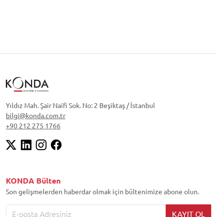
Yıldız Mah. Şair Naifi Sok. No: 2 Beşiktaş / İstanbul
bilgi@konda.com.tr
+90 212 275 1766
KONDA Bülten
Son gelişmelerden haberdar olmak için bültenimize abone olun.
KAYIT OL