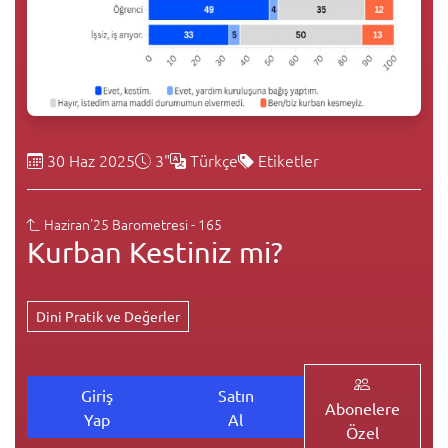
30 Haz 2025
3"
Türkçe
Etiketler
Haziran'25 Barometresi - 165
Kurban Kestiniz mi?
Dini Pratik ve Değerler
Giriş
Satın
Abonelere
Yap
Al
Özel