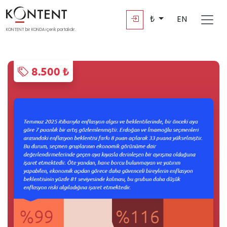
₺
EN
KONTENT bir KONDA içerik portalıdır.
8.500 ₺