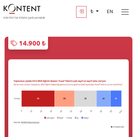
₺
EN
KONTENT bir KONDA içerik portalıdır.
14.900 ₺