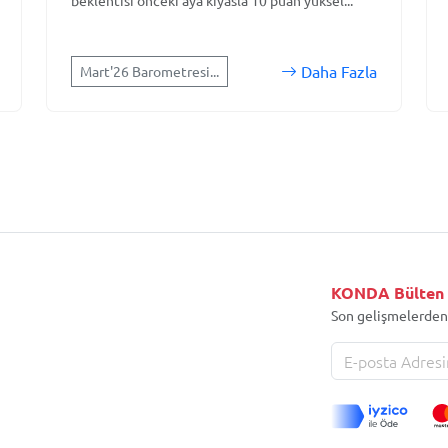
beklentisi önceki aya kıyasla 10 puan yüksel...
Daha Fazla
Mart'26 Barometresi...
KONDA Bülten
Son gelişmelerden