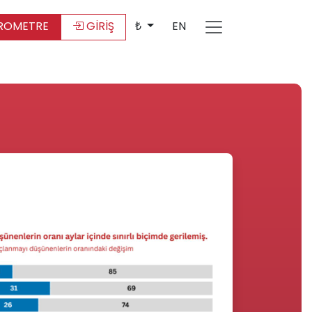
ROMETRE
GİRİŞ
₺
EN