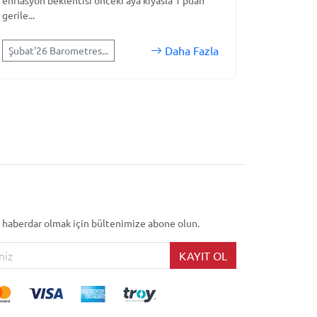
enflasyon beklentisi önceki aya kıyasla 1 puan
gerile...
Daha Fazla
Şubat'26 Barometres...
 haberdar olmak için bültenimize abone olun.
KAYIT OL