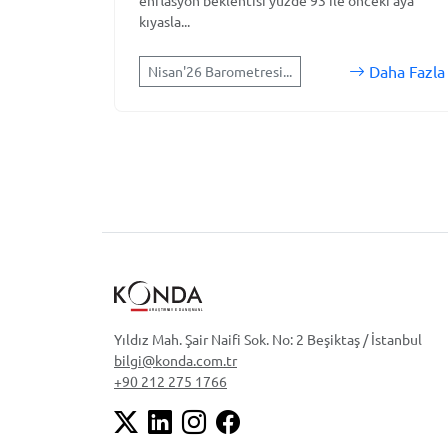
enflasyon beklentisi yüzde 93 ile önceki aya
kıyasla...
Daha Fazla
Nisan'26 Barometresi...
Yıldız Mah. Şair Naifi Sok. No: 2 Beşiktaş / İstanbul
bilgi@konda.com.tr
+90 212 275 1766