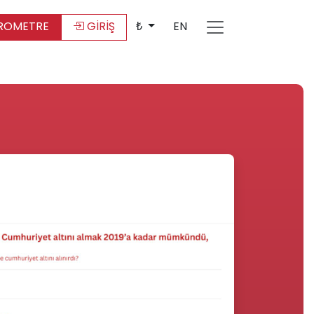
ROMETRE
GİRİŞ
₺
EN