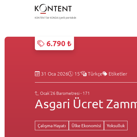
KONTENT bir KONDA içerik portalıdır.
6.790 ₺
31 Oca 2026
15"
Türkçe
Etiketler
Ocak'26 Barometresi - 171
Asgari Ücret Zamm
Çalışma Hayatı
Ülke Ekonomisi
Yoksulluk