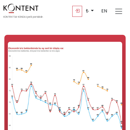
₺
EN
KONTENT bir KONDA içerik portalıdır.