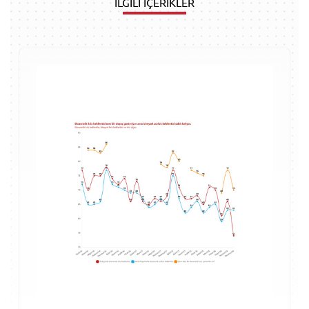
İLGİLİ İÇERİKLER