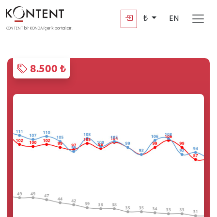
₺
EN
KONTENT bir KONDA içerik portalıdır.
8.500 ₺