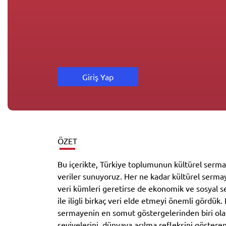
Giriş Yap
ÖZET
Bu içerikte, Türkiye toplumunun kültürel sermayes
veriler sunuyoruz. Her ne kadar kültürel serma
veri kümleri geretirse de ekonomik ve sosyal s
ile iligli birkaç veri elde etmeyi önemli gördük
sermayenin en somut göstergelerinden biri olan
seviyelerini, dünyaya açılma refleksini gösteren 