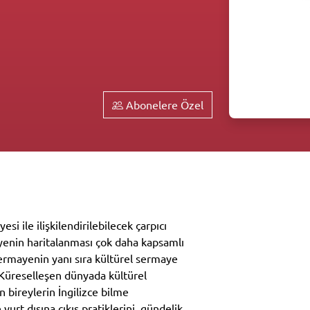
Abonelere Özel
i ile ilişkilendirilebilecek çarpıcı
yenin haritalanması çok daha kapsamlı
ermayenin yanı sıra kültürel sermaye
. Küreselleşen dünyada kültürel
 bireylerin İngilizce bilme
yurt dışına çıkış pratiklerini, gündelik