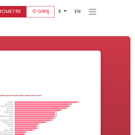
ROMETRE
GİRİŞ
₺
EN