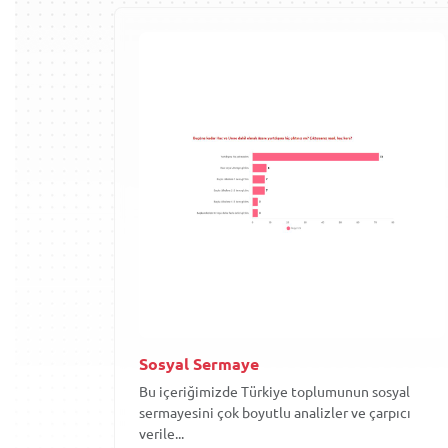
Sosyal Sermaye
Bu içeriğimizde Türkiye toplumunun sosyal
sermayesini çok boyutlu analizler ve çarpıcı
verile...