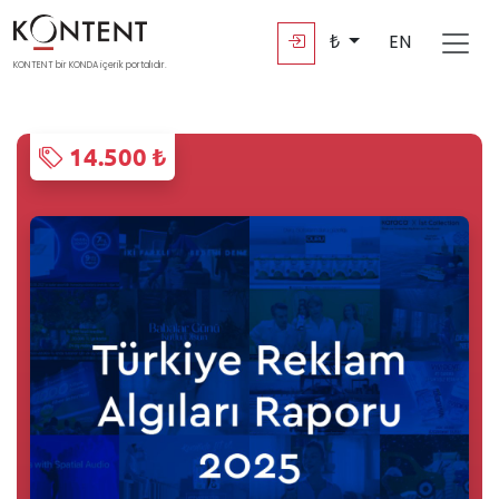
₺
EN
KONTENT bir KONDA içerik portalıdır.
14.500 ₺