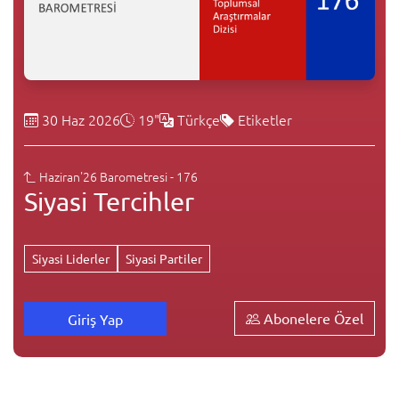
30 Haz 2026
19"
Türkçe
Etiketler
Haziran'26 Barometresi - 176
Siyasi Tercihler
Siyasi Liderler
Siyasi Partiler
Abonelere Özel
Giriş Yap