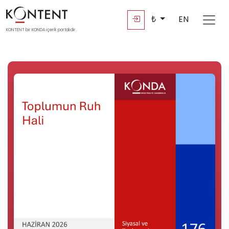
₺
EN
KONTENT bir KONDA içerik portalıdır.