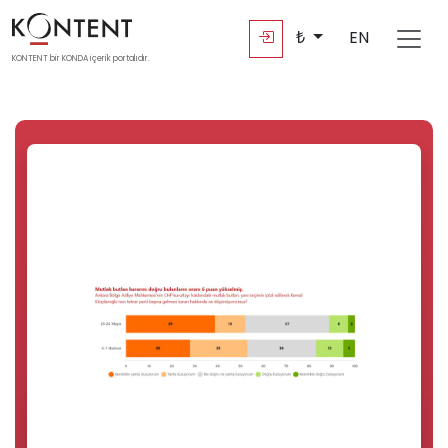
₺
EN
KONTENT bir KONDA içerik portalıdır.