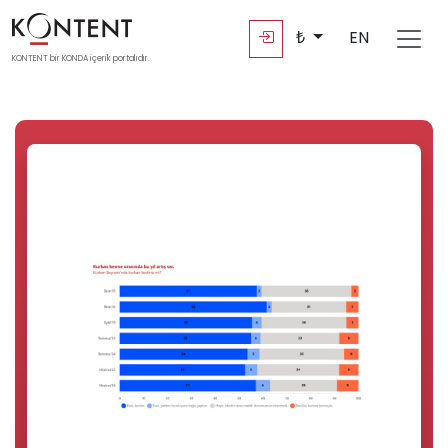
₺
EN
KONTENT bir KONDA içerik portalıdır.