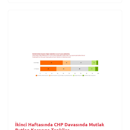
İkinci Haftasında CHP Davasında Mutlak
Butlan Kararına Tepkiler