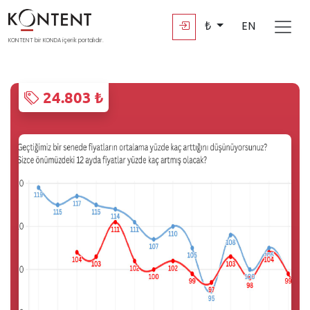
₺
EN
KONTENT bir KONDA içerik portalıdır.
24.803 ₺